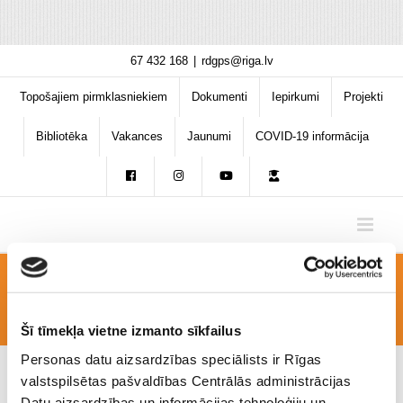
Skip
67 432 168
|
rdgps@riga.lv
to
content
Topošajiem pirmklasniekiem
Dokumenti
Iepirkumi
Projekti
Bibliotēka
Vakances
Jaunumi
COVID-19 informācija
DSC02950
Šī tīmekļa vietne izmanto sīkfailus
Personas datu aizsardzības speciālists ir Rīgas
valstspilsētas pašvaldības Centrālās administrācijas
Datu aizsardzības un informācijas tehnoloģiju un