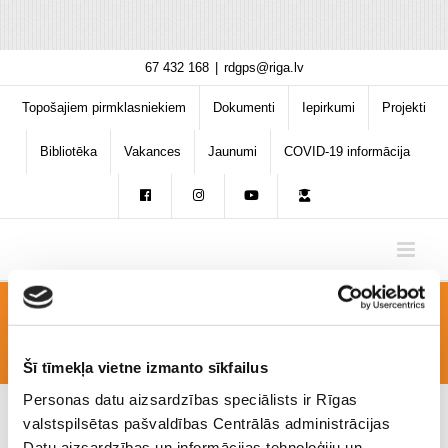
Skip
67 432 168
|
rdgps@riga.lv
to
content
Topošajiem pirmklasniekiem
Dokumenti
Iepirkumi
Projekti
Bibliotēka
Vakances
Jaunumi
COVID-19 informācija
DSC02946
Šī tīmekļa vietne izmanto sīkfailus
Personas datu aizsardzības speciālists ir Rīgas
valstspilsētas pašvaldības Centrālās administrācijas
Datu aizsardzības un informācijas tehnoloģiju un