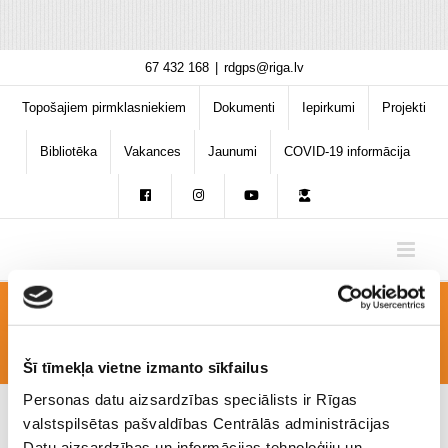
Skip
67 432 168
|
rdgps@riga.lv
to
content
Topošajiem pirmklasniekiem
Dokumenti
Iepirkumi
Projekti
Bibliotēka
Vakances
Jaunumi
COVID-19 informācija
DSC02938
Šī tīmekļa vietne izmanto sīkfailus
Personas datu aizsardzības speciālists ir Rīgas
valstspilsētas pašvaldības Centrālās administrācijas
Datu aizsardzības un informācijas tehnoloģiju un