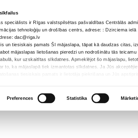
sīkfailus
 speciālists ir Rīgas valstspilsētas pašvaldības Centrālās admi
Dokumenti
Iepirkumi
Projekti
Bibliotēka
Vakances
Jaunu
mācijas tehnoloģiju un drošības centrs, adrese: : Dzirciema ielā 
adrese: dac@riga.lv
Skolēniem
Skolotājiem
Vecākiem
Personāl
s un tiesiskais pamats Šī mājaslapa, tāpat kā daudzas citas, i
zlabot mājaslapas lietošanas pieredzi un nodrošinātu tās teicamu
abulā, kur uzskaitītas sīkdatnes. Apmeklējot šo mājaslapu, lieto
par to, ka mājaslapā tiek izmantotas sīkdatnes. Ja Jūs akceptējie
ošanas tiesiskais pamats ir lietotāja piekrišana un Jūs apstiprin
par sīkdatnēm, to izmantošanas nolūkiem, gadījumiem, kad inform
Personas datu aizsardzības speciālists ir Rīgas valstspilsētas 
Datu aizsardzības un informācijas tehnoloģiju un drošības centrs
Preferences
Statistika
Mārketi
LV-1007; elektroniskā pasta adrese: dac@riga.lv
lai personalizētu saturu un reklāmas, nodrošinātu sociālo saziņa
u datplūsmu. Informāciju par to, kā jūs izmantojat mūsu vietni, 
ās saziņas līdzekļu, reklamēšanas un analīzes partneriem, kuri