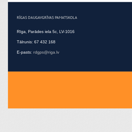
apvienot ar citu informācij
RĪGAS DAUGAVGRĪVAS PAMATSKOLA
Rīga, Parādes iela 5c, LV-1016
Tālrunis: 67 432 168
E-pasts:
rdgps@riga.lv