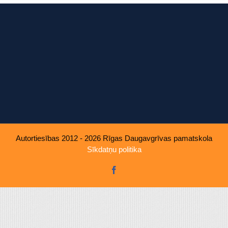
u, ko viņiem sniedzat vai ko viņi apkopo, kad lietojat viņu pakal
Autortiesības 2012 - 2026 Rīgas Daugavgrīvas pamatskola
Sīkdatņu politika
Facebook