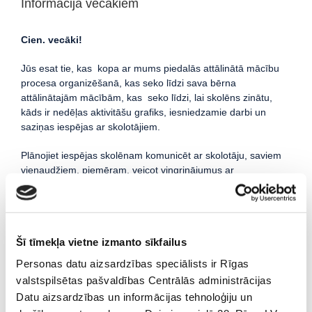
Informācija vecākiem
Cien. vecāki!
Jūs esat tie, kas kopa ar mums piedalās attālinātā mācību
procesa organizēšanā, kas seko līdzi sava bērna
attālinātajām mācībām, kas seko līdzi, lai skolēns zinātu,
kāds ir nedēļas aktivitāšu grafiks, iesniedzamie darbi un
saziņas iespējas ar skolotājiem.
Plānojiet iespējas skolēnam komunicēt ar skolotāju, saviem
vienaudžiem, piemēram, veicot vingrinājumus ar
savstarpējas sacensības elementiem, pāros vai mazās
grupās strādājot pie uzdevumu risinājumiem, savstarpēji
izvērtējot cits cita darbu un sniedzot atgriezenisko saiti,
vizuāli prezentējot Jūsu bērna darba rezultātus citiem
Šī tīmekļa vietne izmanto sīkfailus
bērniem.
Personas datu aizsardzības speciālists ir Rīgas
Reizēm vienā ģimenē ir vairāki skolēni, kam mācību laika
valstspilsētas pašvaldības Centrālās administrācijas
grafiki var sakrist. Šādā gadījumā vienas ģimenes skolēniem
Datu aizsardzības un informācijas tehnoloģiju un
pašiem vai ar pieaugušo palīdzību jāvienojas par ierīču