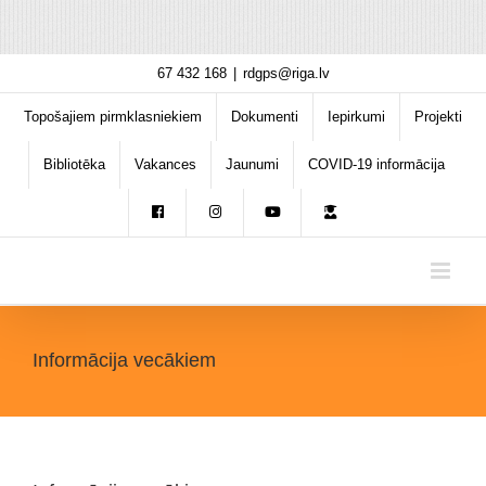
Skip
67 432 168
|
rdgps@riga.lv
to
content
Topošajiem pirmklasniekiem
Dokumenti
Iepirkumi
Projekti
Bibliotēka
Vakances
Jaunumi
COVID-19 informācija
Informācija vecākiem