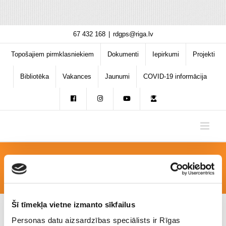
Skip
67 432 168
|
rdgps@riga.lv
to
content
Topošajiem pirmklasniekiem
Dokumenti
Iepirkumi
Projekti
Bibliotēka
Vakances
Jaunumi
COVID-19 informācija
berpie1kl2
Šī tīmekļa vietne izmanto sīkfailus
Personas datu aizsardzības speciālists ir Rīgas