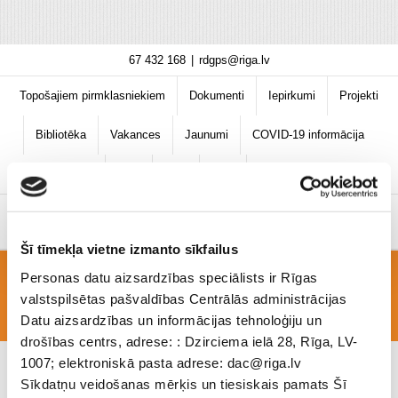
Skip
67 432 168
|
rdgps@riga.lv
to
content
Topošajiem pirmklasniekiem
Dokumenti
Iepirkumi
Projekti
Bibliotēka
Vakances
Jaunumi
COVID-19 informācija
Šī tīmekļa vietne izmanto sīkfailus
Personas datu aizsardzības speciālists ir Rīgas
Barikades
valstspilsētas pašvaldības Centrālās administrācijas
Datu aizsardzības un informācijas tehnoloģiju un
drošības centrs, adrese: : Dzirciema ielā 28, Rīga, LV-
1007; elektroniskā pasta adrese: dac@riga.lv
Sīkdatņu veidošanas mērķis un tiesiskais pamats Šī