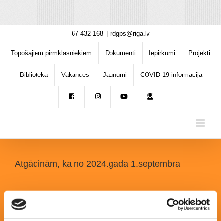
Skip
67 432 168
|
rdgps@riga.lv
to
content
Topošajiem pirmklasniekiem
Dokumenti
Iepirkumi
Projekti
Bibliotēka
Vakances
Jaunumi
COVID-19 informācija
Atgādinām, ka no 2024.gada 1.septembra
mainās atbalsts izglītojamo ēdināšanai Rīgā