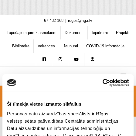
Skip
67 432 168
|
rdgps@riga.lv
to
content
Topošajiem pirmklasniekiem
Dokumenti
Iepirkumi
Projekti
Bibliotēka
Vakances
Jaunumi
COVID-19 informācija
apsv
Šī tīmekļa vietne izmanto sīkfailus
Personas datu aizsardzības speciālists ir Rīgas
valstspilsētas pašvaldības Centrālās administrācijas
Datu aizsardzības un informācijas tehnoloģiju un
drošības centrs, adrese: : Dzirciema ielā 28, Rīga, LV-