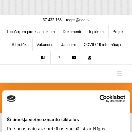
Skip
67 432 168
|
rdgps@riga.lv
to
content
Topošajiem pirmklasniekiem
Dokumenti
Iepirkumi
Projekti
Bibliotēka
Vakances
Jaunumi
COVID-19 informācija
gz1
Šī tīmekļa vietne izmanto sīkfailus
Personas datu aizsardzības speciālists ir Rīgas