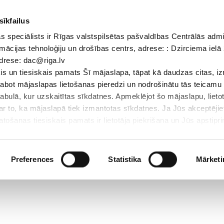
sīkfailus
 speciālists ir Rīgas valstspilsētas pašvaldības Centrālās admi
Dokumenti
Iepirkumi
Projekti
Bibliotēka
Vakances
Jaunu
mācijas tehnoloģiju un drošības centrs, adrese: : Dzirciema ielā 
adrese: dac@riga.lv
Skolēniem
Skolotājiem
Vecākiem
Personāl
s un tiesiskais pamats Šī mājaslapa, tāpat kā daudzas citas, i
zlabot mājaslapas lietošanas pieredzi un nodrošinātu tās teicamu
abulā, kur uzskaitītas sīkdatnes. Apmeklējot šo mājaslapu, lieto
par to, ka mājaslapā tiek izmantotas sīkdatnes. Ja Jūs akceptējie
ošanas tiesiskais pamats ir lietotāja piekrišana un Jūs apstiprin
par sīkdatnēm, to izmantošanas nolūkiem, gadījumiem, kad inform
Personas datu aizsardzības speciālists ir Rīgas valstspilsētas 
Datu aizsardzības un informācijas tehnoloģiju un drošības centrs
Preferences
Statistika
Mārketi
LV-1007; elektroniskā pasta adrese: dac@riga.lv
lai personalizētu saturu un reklāmas, nodrošinātu sociālo saziņa
u datplūsmu. Informāciju par to, kā jūs izmantojat mūsu vietni, 
ās saziņas līdzekļu, reklamēšanas un analīzes partneriem, kuri