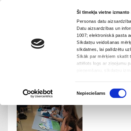
Šī tīmekļa vietne izmanto 
Skip
67 432 168
|
rdgps@riga.lv
Personas datu aizsardzības
Topošajiem pirmklasniekiem
to
Datu aizsardzības un infor
content
1007; elektroniskā pasta 
Galvenā
Par Mums
Sasniegumi
Sīkdatņu veidošanas mērķi
sīkdatnes, lai palīdzētu u
Projekts1
Sīkāk par mērķiem skatīt t
attēlots logs ar ziņojumu 
pieņemšanu, sīkdatņu izmat
iepazinies ar informāciju 
Projekts1
nodota trešajām personai. 
Piekrišanas
Centrālās administrācijas 
Nepieciešams
izvēle
Dzirciema ielā 28, Rīga, 
Mēs izmantojam sīkfailus, 
funkcijas un analizētu mūs
kopīgojam ar saviem sociāl