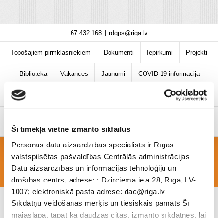
Skip
67 432 168
|
rdgps@riga.lv
to
content
Topošajiem pirmklasniekiem
Dokumenti
Iepirkumi
Projekti
Bibliotēka
Vakances
Jaunumi
COVID-19 informācija
Šī tīmekļa vietne izmanto sīkfailus
Personas datu aizsardzības speciālists ir Rīgas
valstspilsētas pašvaldības Centrālās administrācijas
SKOLĒNU PARLAMENTS
Datu aizsardzības un informācijas tehnoloģiju un
drošības centrs, adrese: : Dzirciema ielā 28, Rīga, LV-
1007; elektroniskā pasta adrese: dac@riga.lv
Sīkdatņu veidošanas mērķis un tiesiskais pamats Šī
mājaslapa, tāpat kā daudzas citas, izmanto sīkdatnes, lai