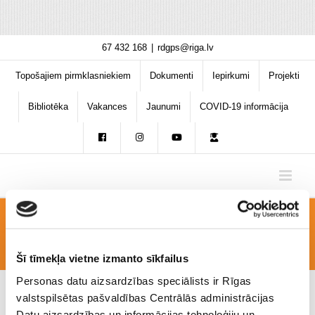
Skip
67 432 168
|
rdgps@riga.lv
to
content
Topošajiem pirmklasniekiem
Dokumenti
Iepirkumi
Projekti
Bibliotēka
Vakances
Jaunumi
COVID-19 informācija
20180323_170125
Šī tīmekļa vietne izmanto sīkfailus
Personas datu aizsardzības speciālists ir Rīgas
valstspilsētas pašvaldības Centrālās administrācijas
Datu aizsardzības un informācijas tehnoloģiju un