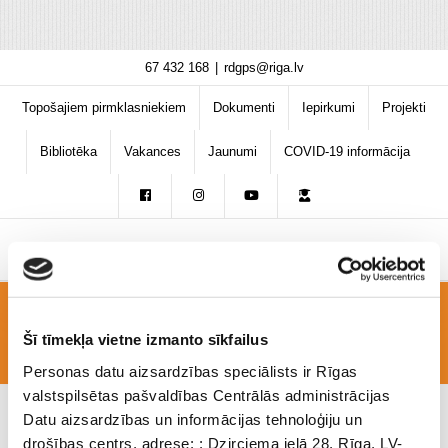
Skip
67 432 168
|
rdgps@riga.lv
to
content
Topošajiem pirmklasniekiem
Dokumenti
Iepirkumi
Projekti
Bibliotēka
Vakances
Jaunumi
COVID-19 informācija
B4
Šī tīmekļa vietne izmanto sīkfailus
Personas datu aizsardzības speciālists ir Rīgas
valstspilsētas pašvaldības Centrālās administrācijas
Datu aizsardzības un informācijas tehnoloģiju un
drošības centrs, adrese: : Dzirciema ielā 28, Rīga, LV-