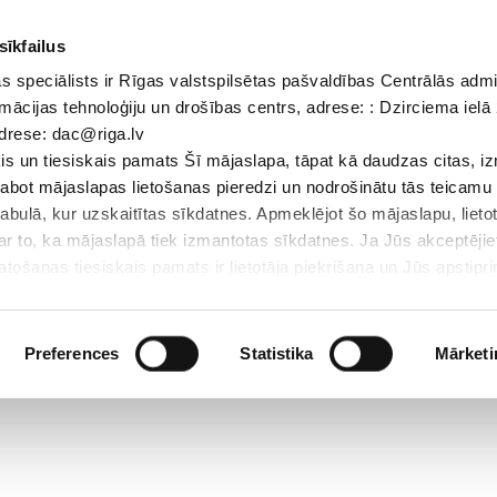
sīkfailus
 speciālists ir Rīgas valstspilsētas pašvaldības Centrālās admi
Dokumenti
Iepirkumi
Projekti
Bibliotēka
Vakances
Jaunu
mācijas tehnoloģiju un drošības centrs, adrese: : Dzirciema ielā 
adrese: dac@riga.lv
Skolēniem
Skolotājiem
Vecākiem
Personāl
s un tiesiskais pamats Šī mājaslapa, tāpat kā daudzas citas, i
zlabot mājaslapas lietošanas pieredzi un nodrošinātu tās teicamu
abulā, kur uzskaitītas sīkdatnes. Apmeklējot šo mājaslapu, lieto
par to, ka mājaslapā tiek izmantotas sīkdatnes. Ja Jūs akceptējie
ošanas tiesiskais pamats ir lietotāja piekrišana un Jūs apstiprin
par sīkdatnēm, to izmantošanas nolūkiem, gadījumiem, kad inform
Personas datu aizsardzības speciālists ir Rīgas valstspilsētas 
Datu aizsardzības un informācijas tehnoloģiju un drošības centrs
Preferences
Statistika
Mārketi
LV-1007; elektroniskā pasta adrese: dac@riga.lv
lai personalizētu saturu un reklāmas, nodrošinātu sociālo saziņa
u datplūsmu. Informāciju par to, kā jūs izmantojat mūsu vietni, 
ās saziņas līdzekļu, reklamēšanas un analīzes partneriem, kuri