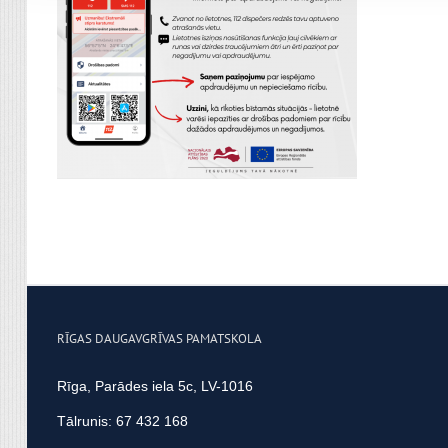
apvienot ar citu informācij
RĪGAS DAUGAVGRĪVAS PAMATSKOLA
Rīga, Parādes iela 5c, LV-1016
Tālrunis: 67 432 168